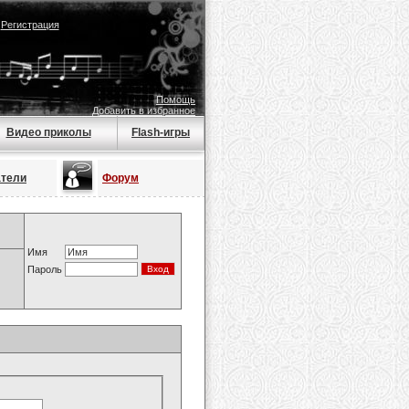
|
Регистрация
Помощь
Добавить в избранное
Видео приколы
Flash-игры
атели
Форум
Имя
Пароль