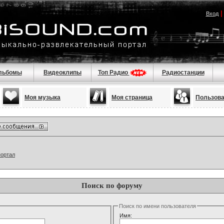
Вход
льбомы
Видеоклипы
Топ Радио
Радиостанции
Моя музыка
Моя страница
Пользов
портал
Поиск по форуму
Поиск по имени пользователя
Имя: