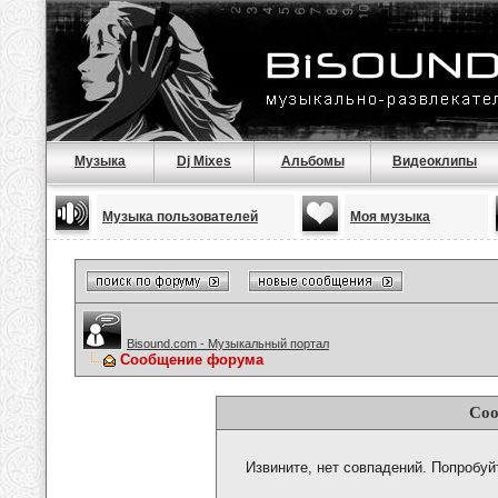
Музыка
Dj Mixes
Альбомы
Видеоклипы
Музыка пользователей
Моя музыка
Bisound.com - Музыкальный портал
Сообщение форума
Соо
Извините, нет совпадений. Попробуй