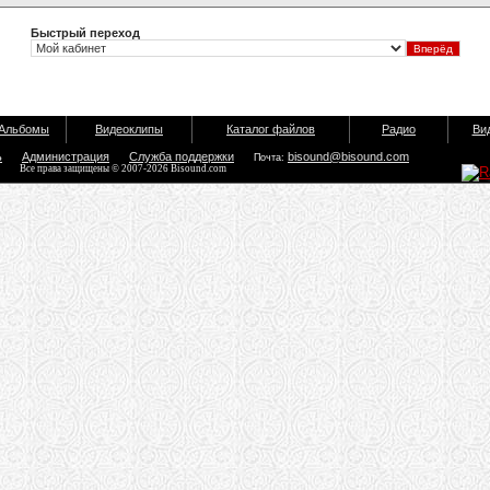
Быстрый переход
Альбомы
Видеоклипы
Каталог файлов
Радио
Ви
ь
Администрация
Служба поддержки
bisound@bisound.com
Почта:
Все права защищены © 2007-2026 Bisound.com