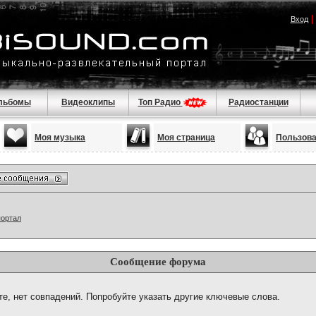
Вход
льбомы
Видеоклипы
Топ Радио
Радиостанции
Моя музыка
Моя страница
Пользов
портал
Сообщение форума
те, нет совпадений. Попробуйте указать другие ключевые слова.