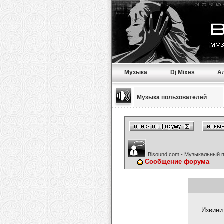
Музыка
Dj Mixes
А
Музыка пользователей
Bisound.com - Музыкальный 
Сообщение форума
Извини