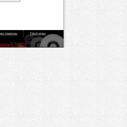
део приколы
Flash-игры