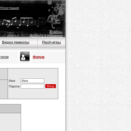
|
Регистрация
Помощь
Добавить в избранное
Видео приколы
Flash-игры
атели
Форум
Имя
Пароль