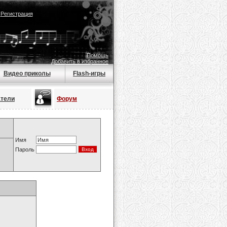
|
Регистрация
Помощь
Добавить в избранное
Видео приколы
Flash-игры
атели
Форум
Имя
Пароль