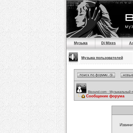
Музыка
Dj Mixes
А
Музыка пользователей
Bisound.com - Музыкальный 
Сообщение форума
Извини