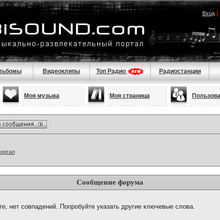
Вход
льбомы
Видеоклипы
Топ Радио
Радиостанции
Моя музыка
Моя страница
Пользов
портал
Сообщение форума
те, нет совпадений. Попробуйте указать другие ключевые слова.