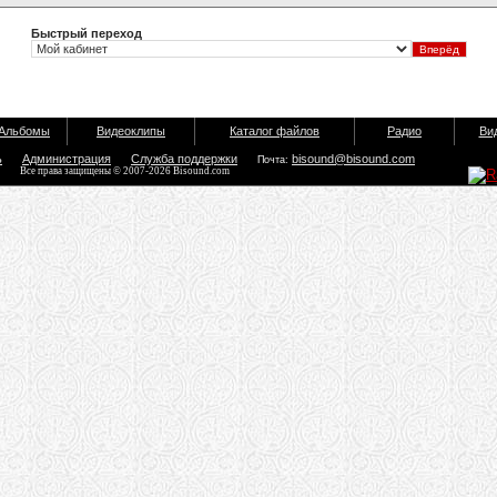
Быстрый переход
Альбомы
Видеоклипы
Каталог файлов
Радио
Ви
ь
Администрация
Служба поддержки
bisound@bisound.com
Почта:
Все права защищены © 2007-2026 Bisound.com