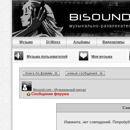
Музыка
Dj Mixes
Альбомы
Видеоклипы
Музыка пользователей
Моя музыка
Bisound.com - Музыкальный портал
Сообщение форума
Соо
Извините, нет совпадений. Попробуй