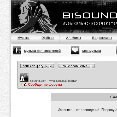
Музыка
Dj Mixes
Альбомы
Видеоклипы
Музыка пользователей
Моя музыка
Bisound.com - Музыкальный портал
Сообщение форума
Соо
Извините, нет совпадений. Попробуй