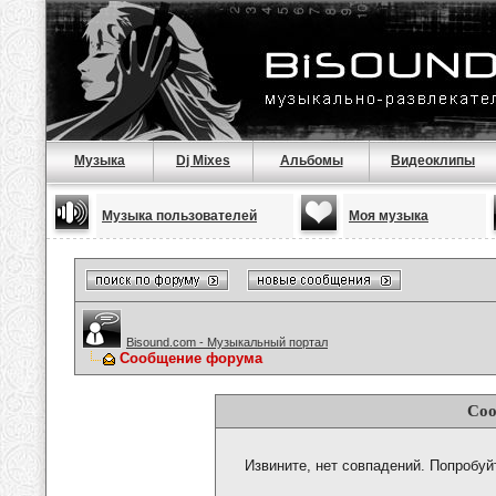
Музыка
Dj Mixes
Альбомы
Видеоклипы
Музыка пользователей
Моя музыка
Bisound.com - Музыкальный портал
Сообщение форума
Соо
Извините, нет совпадений. Попробуй