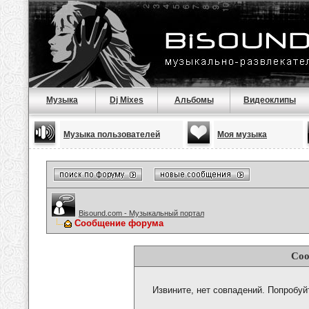
Музыка
Dj Mixes
Альбомы
Видеоклипы
Музыка пользователей
Моя музыка
Bisound.com - Музыкальный портал
Сообщение форума
Соо
Извините, нет совпадений. Попробуй