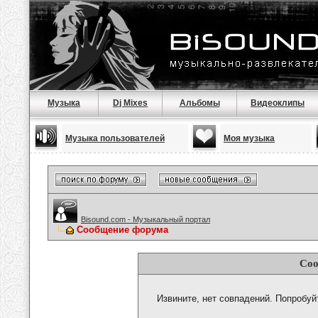
Музыка
Dj Mixes
Альбомы
Видеоклипы
Музыка пользователей
Моя музыка
Bisound.com - Музыкальный портал
Сообщение форума
Соо
Извините, нет совпадений. Попробуй