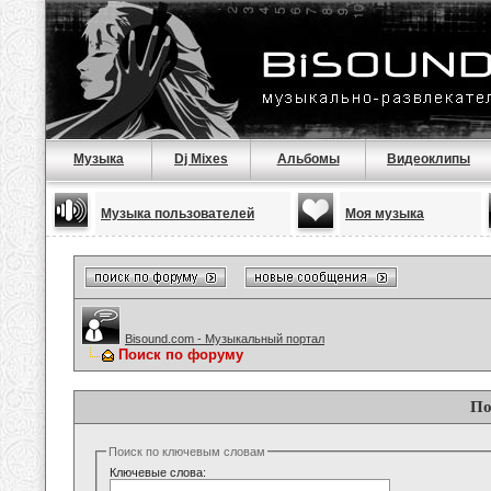
Музыка
Dj Mixes
Альбомы
Видеоклипы
Музыка пользователей
Моя музыка
Bisound.com - Музыкальный портал
Поиск по форуму
По
Поиск по ключевым словам
Ключевые слова: