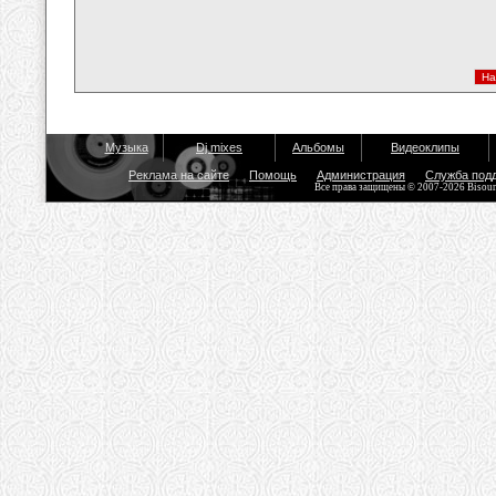
Музыка
Dj mixes
Альбомы
Видеоклипы
Реклама на сайте
Помощь
Администрация
Служба под
Все права защищены © 2007-2026 Bisou