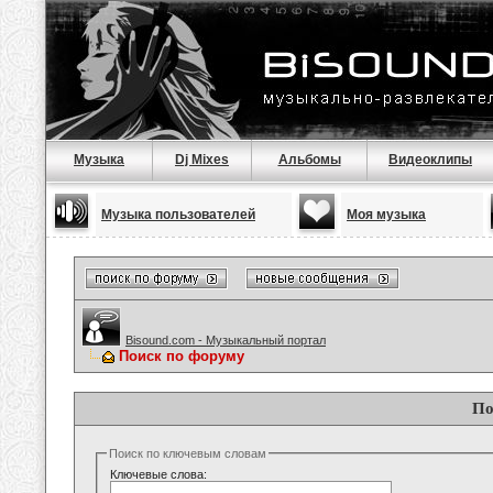
Музыка
Dj Mixes
Альбомы
Видеоклипы
Музыка пользователей
Моя музыка
Bisound.com - Музыкальный портал
Поиск по форуму
По
Поиск по ключевым словам
Ключевые слова: