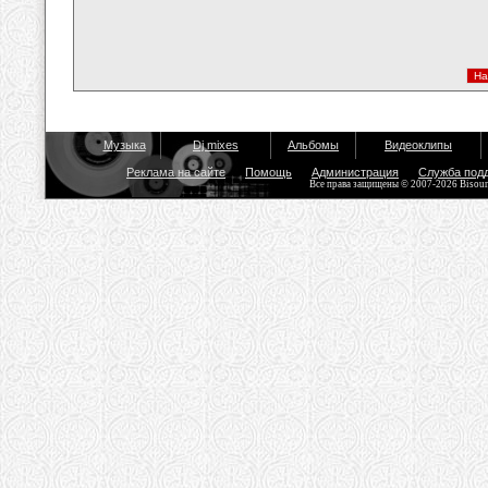
Музыка
Dj mixes
Альбомы
Видеоклипы
Реклама на сайте
Помощь
Администрация
Служба под
Все права защищены © 2007-2026 Bisou