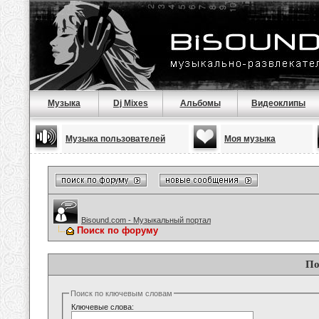
Музыка
Dj Mixes
Альбомы
Видеоклипы
Музыка пользователей
Моя музыка
Bisound.com - Музыкальный портал
Поиск по форуму
По
Поиск по ключевым словам
Ключевые слова: