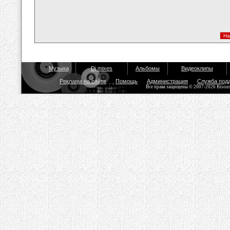
Музыка
Dj mixes
Альбомы
Видеоклипы
Реклама на сайте
Помощь
Администрация
Служба под
Все права защищены © 2007-2026 Bisou