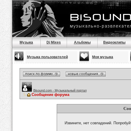
Музыка
Dj Mixes
Альбомы
Видеоклипы
Музыка пользователей
Моя музыка
Bisound.com - Музыкальный портал
Сообщение форума
Соо
Извините, нет совпадений. Попробуй