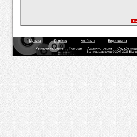
Музыка
Dj mixes
Альбомы
Видеоклипы
Реклама на сайте
Помощь
Администрация
Служба под
Все права защищены © 2007-2026 Bisou