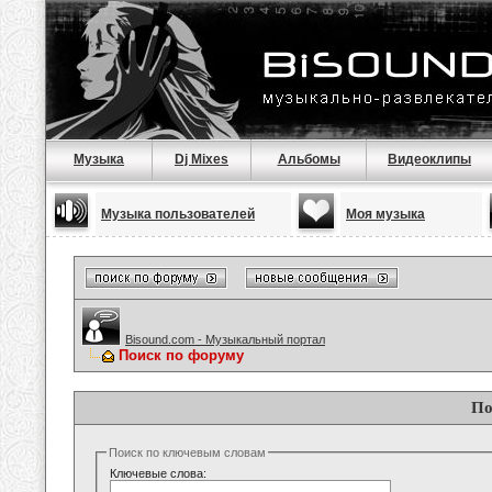
Музыка
Dj Mixes
Альбомы
Видеоклипы
Музыка пользователей
Моя музыка
Bisound.com - Музыкальный портал
Поиск по форуму
По
Поиск по ключевым словам
Ключевые слова: