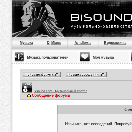
Музыка
Dj Mixes
Альбомы
Видеоклипы
Музыка пользователей
Моя музыка
Bisound.com - Музыкальный портал
Сообщение форума
Соо
Извините, нет совпадений. Попробуй