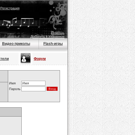
|
Регистрация
Помощь
Добавить в избранное
Видео приколы
Flash-игры
атели
Форум
Имя
Пароль