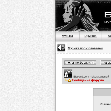
Музыка
Dj Mixes
А
Музыка пользователей
Bisound.com - Музыкальный 
Сообщение форума
Извини