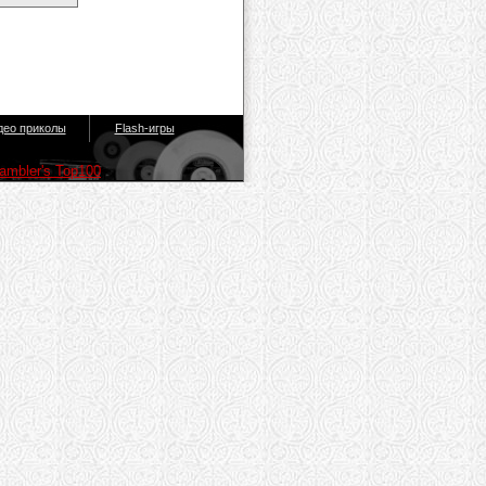
део приколы
Flash-игры