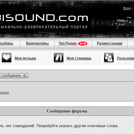
Вход
льбомы
Видеоклипы
Топ Радио
Радиостанции
Моя музыка
Моя страница
Пользов
портал
Сообщение форума
те, нет совпадений. Попробуйте указать другие ключевые слова.