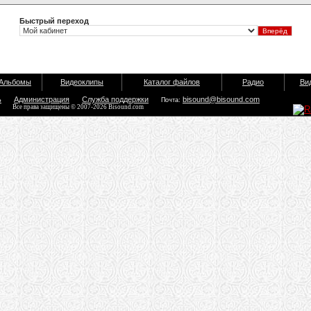
Быстрый переход
Альбомы
Видеоклипы
Каталог файлов
Радио
Ви
ь
Администрация
Служба поддержки
bisound@bisound.com
Почта:
Все права защищены © 2007-2026 Bisound.com