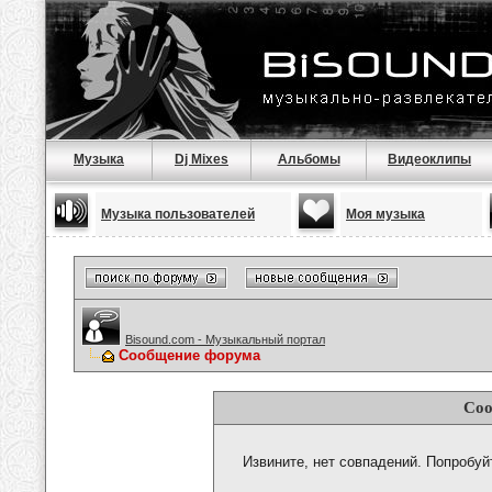
Музыка
Dj Mixes
Альбомы
Видеоклипы
Музыка пользователей
Моя музыка
Bisound.com - Музыкальный портал
Сообщение форума
Соо
Извините, нет совпадений. Попробуй