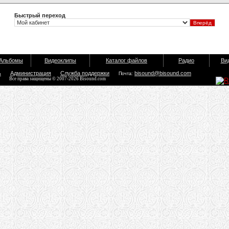
Быстрый переход
Альбомы
Видеоклипы
Каталог файлов
Радио
Ви
ь
Администрация
Служба поддержки
bisound@bisound.com
Почта:
Все права защищены © 2007-2026 Bisound.com