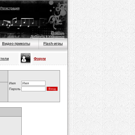
|
Регистрация
Помощь
Добавить в избранное
Видео приколы
Flash-игры
атели
Форум
Имя
Пароль