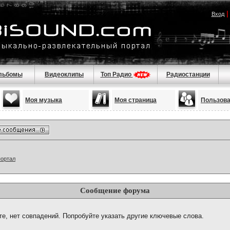
Вход
льбомы
Видеоклипы
Топ Радио
Радиостанции
Моя музыка
Моя страница
Пользов
портал
Сообщение форума
те, нет совпадений. Попробуйте указать другие ключевые слова.