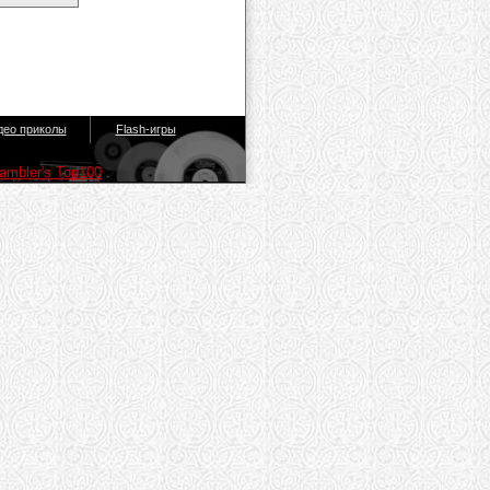
део приколы
Flash-игры