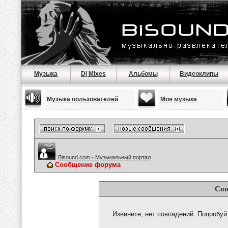
Музыка
Dj Mixes
Альбомы
Видеоклипы
Музыка пользователей
Моя музыка
Bisound.com - Музыкальный портал
Сообщение форума
Соо
Извините, нет совпадений. Попробуй