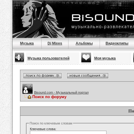
Музыка
Dj Mixes
Альбомы
Видеоклипы
Музыка пользователей
Моя музыка
Bisound.com - Музыкальный портал
Поиск по форуму
По
Поиск по ключевым словам
Ключевые слова: