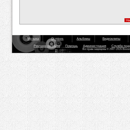
Музыка
Dj mixes
Альбомы
Видеоклипы
Реклама на сайте
Помощь
Администрация
Служба под
Все права защищены © 2007-2026 Bisou