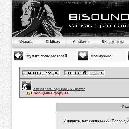
Музыка
Dj Mixes
Альбомы
Видеоклипы
Музыка пользователей
Моя музыка
Bisound.com - Музыкальный портал
Сообщение форума
Соо
Извините, нет совпадений. Попробуй