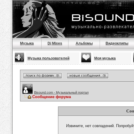
Музыка
Dj Mixes
Альбомы
Видеоклипы
Музыка пользователей
Моя музыка
Bisound.com - Музыкальный портал
Сообщение форума
Соо
Извините, нет совпадений. Попробуй