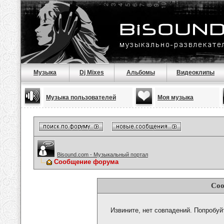
Музыка
Dj Mixes
Альбомы
Видеоклипы
Музыка пользователей
Моя музыка
Bisound.com - Музыкальный портал
Сообщение форума
Соо
Извините, нет совпадений. Попробуй