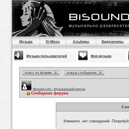
Музыка
Dj Mixes
Альбомы
Видеоклипы
Музыка пользователей
Моя музыка
Bisound.com - Музыкальный портал
Сообщение форума
Соо
Извините, нет совпадений. Попробуй