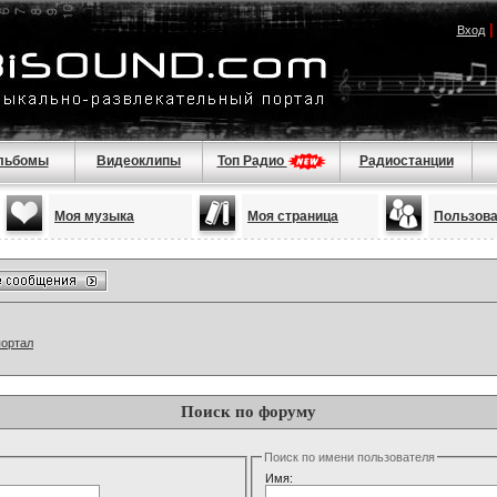
Вход
льбомы
Видеоклипы
Топ Радио
Радиостанции
Моя музыка
Моя страница
Пользов
портал
Поиск по форуму
Поиск по имени пользователя
Имя: