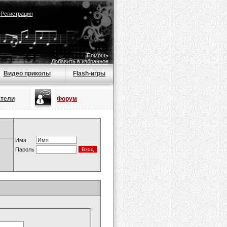
|
Регистрация
Помощь
Добавить в избранное
Видео приколы
Flash-игры
атели
Форум
Имя
Пароль