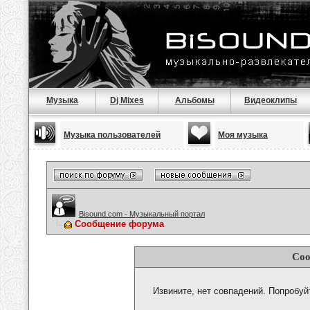
Музыка
Dj Mixes
Альбомы
Видеоклипы
Музыка пользователей
Моя музыка
Bisound.com - Музыкальный портал
Сообщение форума
Соо
Извините, нет совпадений. Попробуй