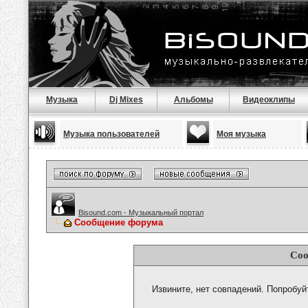
Музыка
Dj Mixes
Альбомы
Видеоклипы
Музыка пользователей
Моя музыка
Bisound.com - Музыкальный портал
Сообщение форума
Соо
Извините, нет совпадений. Попробуй