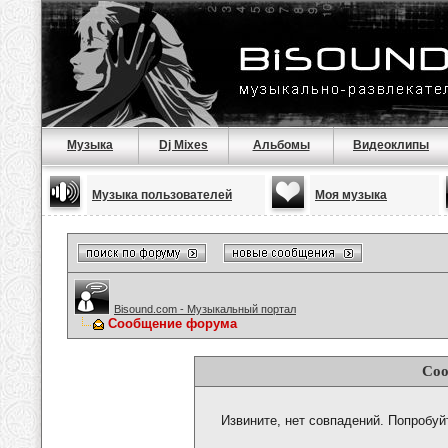
Музыка
Dj Mixes
Альбомы
Видеоклипы
Музыка пользователей
Моя музыка
Bisound.com - Музыкальный портал
Сообщение форума
Соо
Извините, нет совпадений. Попробуй