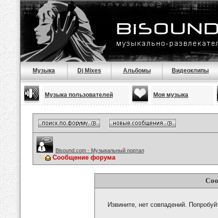
Музыка
Dj Mixes
Альбомы
Видеоклипы
Музыка пользователей
Моя музыка
Bisound.com - Музыкальный портал
Сообщение форума
Соо
Извините, нет совпадений. Попробуй