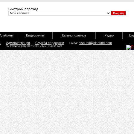
Быстрый переход
Альбомы
Видеоклипы
Каталог файлов
Радио
Ви
ь
Администрация
Служба поддержки
bisound@bisound.com
Почта:
Все права защищены © 2007-2026 Bisound.com