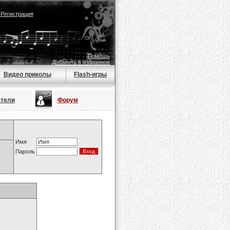
|
Регистрация
Помощь
Добавить в избранное
Видео приколы
Flash-игры
атели
Форум
Имя
Пароль