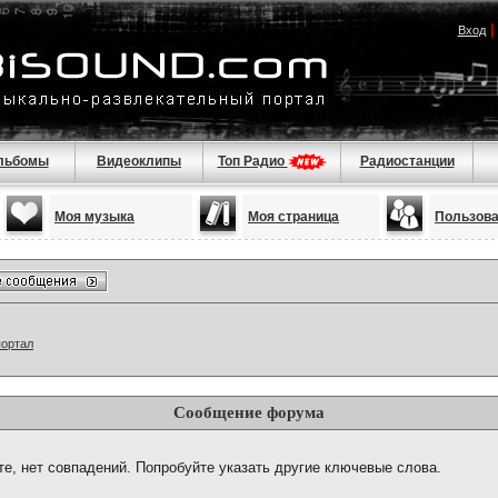
Вход
льбомы
Видеоклипы
Топ Радио
Радиостанции
Моя музыка
Моя страница
Пользов
портал
Сообщение форума
те, нет совпадений. Попробуйте указать другие ключевые слова.