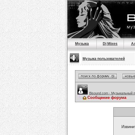
Музыка
Dj Mixes
А
Музыка пользователей
Bisound.com - Музыкальный 
Сообщение форума
Извини