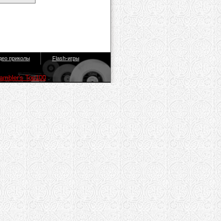
део приколы
Flash-игры