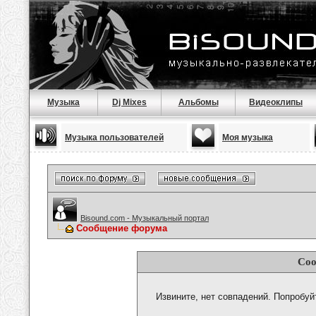
Музыка
Dj Mixes
Альбомы
Видеоклипы
Музыка пользователей
Моя музыка
Bisound.com - Музыкальный портал
Сообщение форума
Соо
Извините, нет совпадений. Попробуй