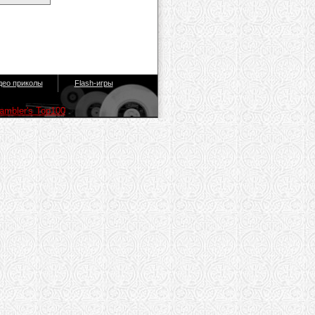
део приколы
Flash-игры