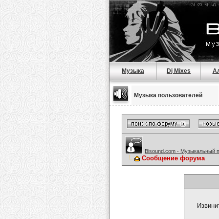
Музыка
Dj Mixes
А
Музыка пользователей
Bisound.com - Музыкальный 
Сообщение форума
Извини