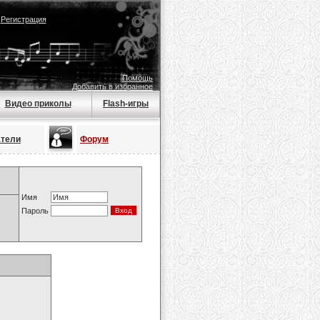
|
Регистрация
Помощь
Добавить в избранное
Видео приколы
Flash-игры
атели
Форум
Имя
Пароль