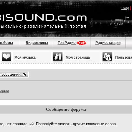
Вход
льбомы
Видеоклипы
Топ Радио
Радиостанции
Моя музыка
Моя страница
Пользов
портал
Сообщение форума
те, нет совпадений. Попробуйте указать другие ключевые слова.