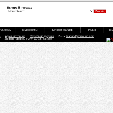
Быстрый переход
Альбомы
Видеоклипы
Каталог файлов
Радио
Ви
ь
Администрация
Служба поддержки
bisound@bisound.com
Почта:
Все права защищены © 2007-2026 Bisound.com