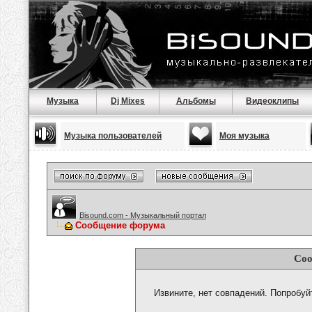
Музыка
Dj Mixes
Альбомы
Видеоклипы
Музыка пользователей
Моя музыка
Bisound.com - Музыкальный портал
Сообщение форума
Соо
Извините, нет совпадений. Попробуй