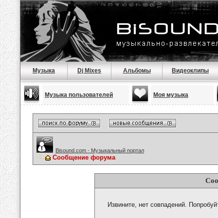
Музыка
Dj Mixes
Альбомы
Видеоклипы
Музыка пользователей
Моя музыка
Bisound.com - Музыкальный портал
Сообщение форума
Соо
Извините, нет совпадений. Попробуй