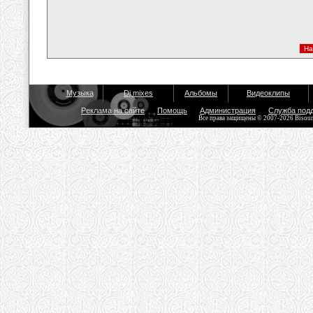
Музыка
Dj mixes
Альбомы
Видеоклипы
Реклама на сайте
Помощь
Администрация
Служба под
Все права защищены © 2007-2026 Bisou