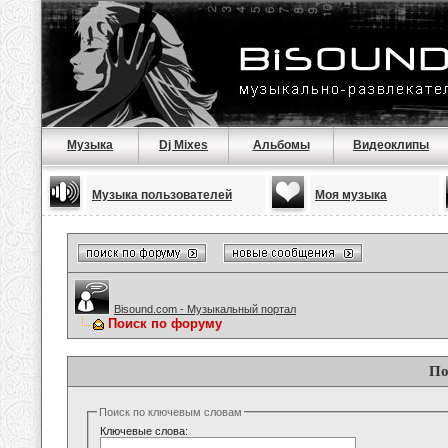
Музыка
Dj Mixes
Альбомы
Видеоклипы
Музыка пользователей
Моя музыка
Bisound.com - Музыкальный портал
Поиск по форуму
По
Поиск по ключевым словам
Ключевые слова: