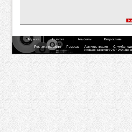
Музыка
Dj mixes
Альбомы
Видеоклипы
Реклама на сайте
Помощь
Администрация
Служба под
Все права защищены © 2007-2026 Bisou