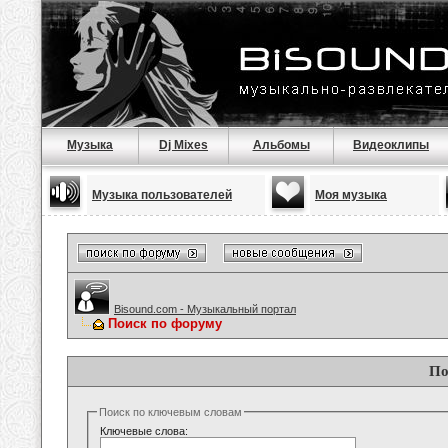
Музыка
Dj Mixes
Альбомы
Видеоклипы
Музыка пользователей
Моя музыка
Bisound.com - Музыкальный портал
Поиск по форуму
По
Поиск по ключевым словам
Ключевые слова: