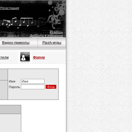
|
Регистрация
Помощь
Добавить в избранное
Видео приколы
Flash-игры
атели
Форум
Имя
Пароль