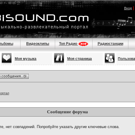
Вход
льбомы
Видеоклипы
Топ Радио
Радиостанции
Моя музыка
Моя страница
Пользов
портал
Сообщение форума
те, нет совпадений. Попробуйте указать другие ключевые слова.