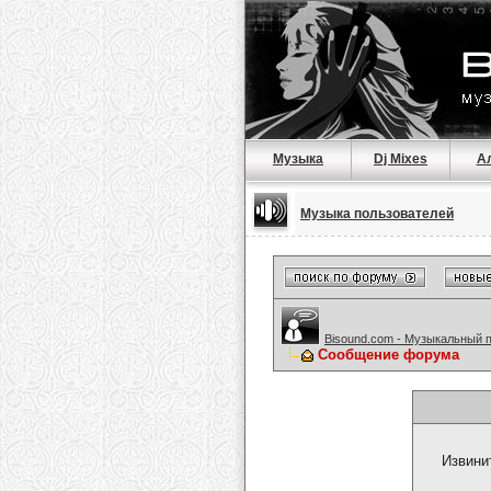
Музыка
Dj Mixes
А
Музыка пользователей
Bisound.com - Музыкальный 
Сообщение форума
Извини