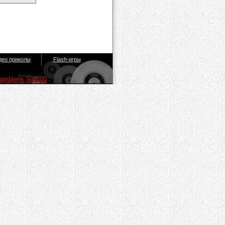
део приколы
Flash-игры