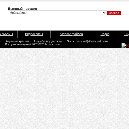
Быстрый переход
Альбомы
Видеоклипы
Каталог файлов
Радио
Ви
ь
Администрация
Служба поддержки
bisound@bisound.com
Почта:
Все права защищены © 2007-2026 Bisound.com