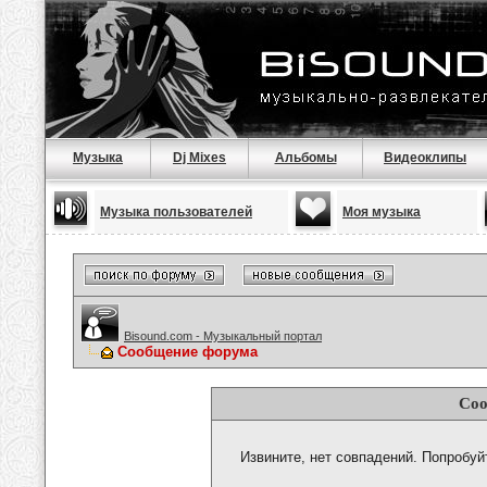
Музыка
Dj Mixes
Альбомы
Видеоклипы
Музыка пользователей
Моя музыка
Bisound.com - Музыкальный портал
Сообщение форума
Соо
Извините, нет совпадений. Попробуй