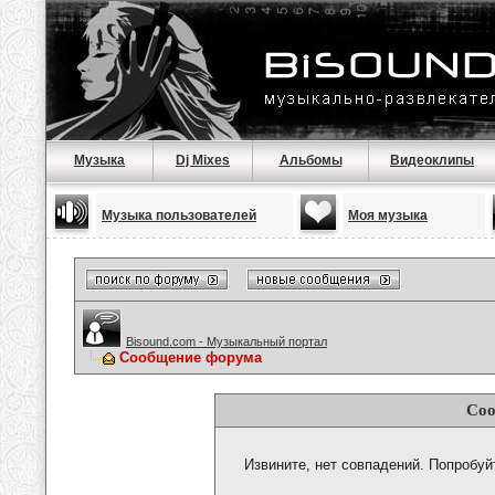
Музыка
Dj Mixes
Альбомы
Видеоклипы
Музыка пользователей
Моя музыка
Bisound.com - Музыкальный портал
Сообщение форума
Соо
Извините, нет совпадений. Попробуй