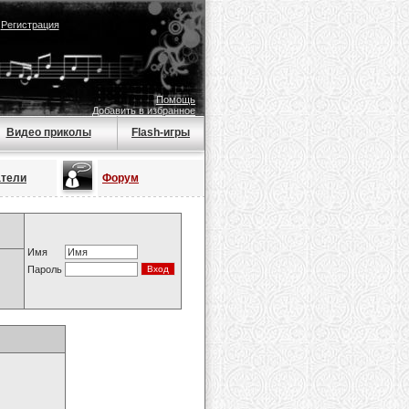
|
Регистрация
Помощь
Добавить в избранное
Видео приколы
Flash-игры
атели
Форум
Имя
Пароль