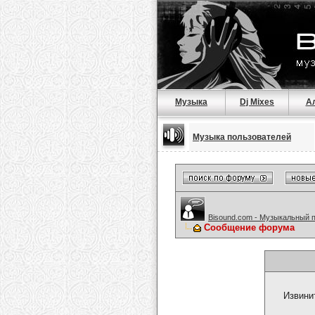
Музыка
Dj Mixes
А
Музыка пользователей
Bisound.com - Музыкальный 
Сообщение форума
Извини