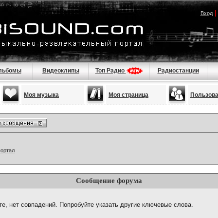
Вход
льбомы
Видеоклипы
Топ Радио
Радиостанции
Моя музыка
Моя страница
Пользов
портал
Сообщение форума
те, нет совпадений. Попробуйте указать другие ключевые слова.