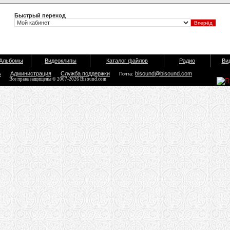
Быстрый переход
Альбомы
Видеоклипы
Каталог файлов
Радио
Ви
ь
Администрация
Служба поддержки
bisound@bisound.com
Почта:
Все права защищены © 2007-2026 Bisound.com