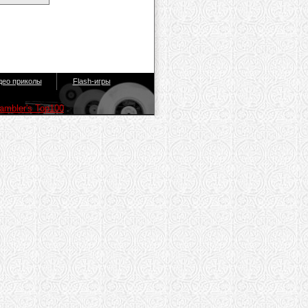
део приколы
Flash-игры