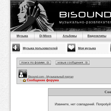
Музыка
Dj Mixes
Альбомы
Видеоклипы
Музыка пользователей
Моя музыка
Bisound.com - Музыкальный портал
Сообщение форума
Соо
Извините, нет совпадений. Попробуй