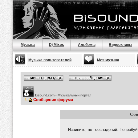
Музыка
Dj Mixes
Альбомы
Видеоклипы
Музыка пользователей
Моя музыка
Bisound.com - Музыкальный портал
Сообщение форума
Соо
Извините, нет совпадений. Попробуй