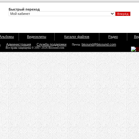
Быстрый переход
Альбомы
Видеоклипы
Каталог файлов
Радио
Ви
ь
Администрация
Служба поддержки
bisound@bisound.com
Почта:
Все права защищены © 2007-2026 Bisound.com