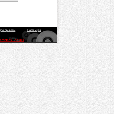
део приколы
Flash-игры