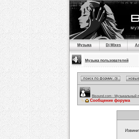
Музыка
Dj Mixes
А
Музыка пользователей
Bisound.com - Музыкальный 
Сообщение форума
Извини