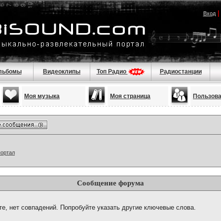
Вход
льбомы
Видеоклипы
Топ Радио
Радиостанции
Моя музыка
Моя страница
Пользов
портал
Сообщение форума
те, нет совпадений. Попробуйте указать другие ключевые слова.