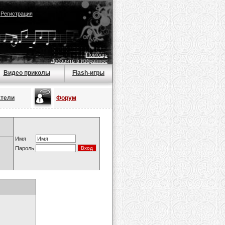
|
Регистрация
Помощь
Добавить в избранное
Видео приколы
Flash-игры
атели
Форум
Имя
Пароль