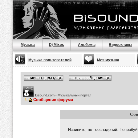
Музыка
Dj Mixes
Альбомы
Видеоклипы
Музыка пользователей
Моя музыка
Bisound.com - Музыкальный портал
Сообщение форума
Соо
Извините, нет совпадений. Попробуй