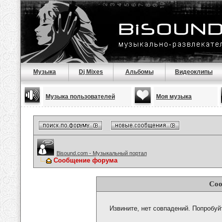
Музыка
Dj Mixes
Альбомы
Видеоклипы
Музыка пользователей
Моя музыка
Bisound.com - Музыкальный портал
Сообщение форума
Соо
Извините, нет совпадений. Попробуй