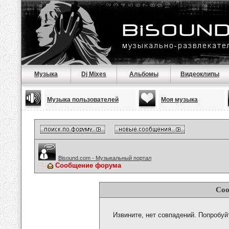
Музыка
Dj Mixes
Альбомы
Видеоклипы
Музыка пользователей
Моя музыка
Bisound.com - Музыкальный портал
Сообщение форума
Соо
Извините, нет совпадений. Попробуй