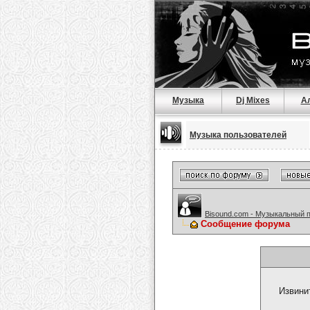
Музыка
Dj Mixes
А
Музыка пользователей
Bisound.com - Музыкальный 
Сообщение форума
Извини