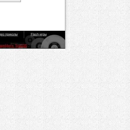
део приколы
Flash-игры