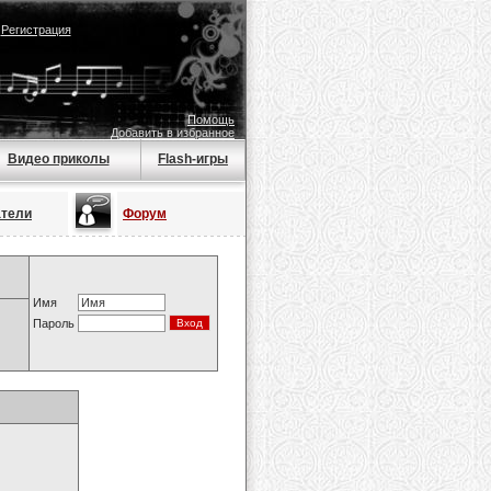
|
Регистрация
Помощь
Добавить в избранное
Видео приколы
Flash-игры
атели
Форум
Имя
Пароль