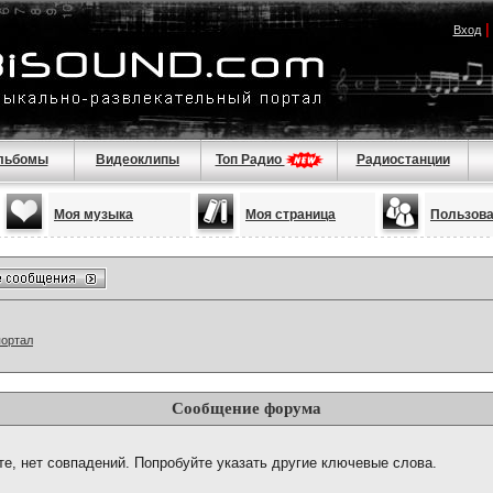
Вход
льбомы
Видеоклипы
Топ Радио
Радиостанции
Моя музыка
Моя страница
Пользов
портал
Сообщение форума
те, нет совпадений. Попробуйте указать другие ключевые слова.