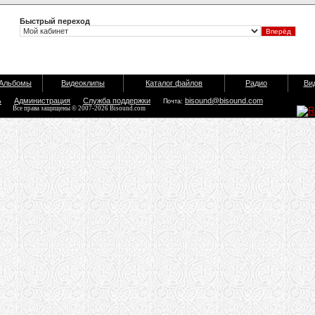
Быстрый переход
Альбомы
Видеоклипы
Каталог файлов
Радио
Ви
ь
Администрация
Служба поддержки
bisound@bisound.com
Почта:
Все права защищены © 2007-2026 Bisound.com