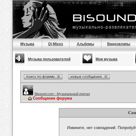
Музыка
Dj Mixes
Альбомы
Видеоклипы
Музыка пользователей
Моя музыка
Bisound.com - Музыкальный портал
Сообщение форума
Соо
Извините, нет совпадений. Попробуй