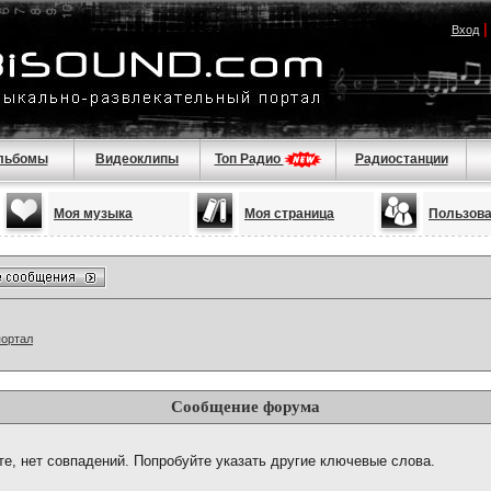
Вход
льбомы
Видеоклипы
Топ Радио
Радиостанции
Моя музыка
Моя страница
Пользов
портал
Сообщение форума
те, нет совпадений. Попробуйте указать другие ключевые слова.