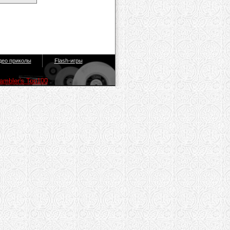
део приколы
Flash-игры