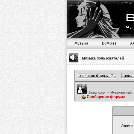
Музыка
Dj Mixes
А
Музыка пользователей
Bisound.com - Музыкальный 
Сообщение форума
Извини