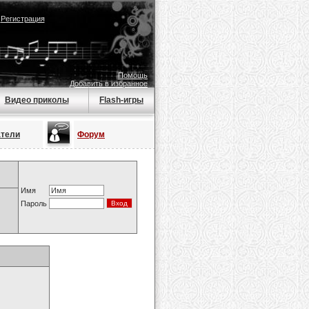
|
Регистрация
Помощь
Добавить в избранное
Видео приколы
Flash-игры
атели
Форум
Имя
Пароль