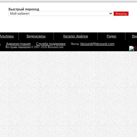
Быстрый переход
Альбомы
Видеоклипы
Каталог файлов
Радио
Ви
ь
Администрация
Служба поддержки
bisound@bisound.com
Почта:
Все права защищены © 2007-2026 Bisound.com