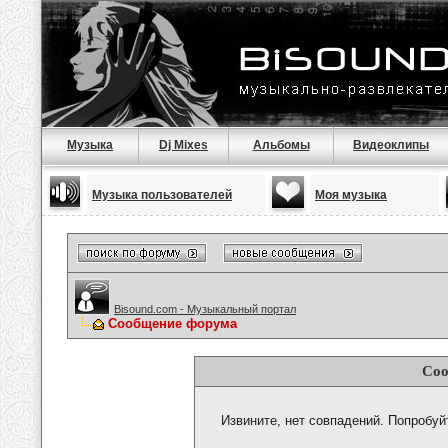
Музыка
Dj Mixes
Альбомы
Видеоклипы
Музыка пользователей
Моя музыка
Bisound.com - Музыкальный портал
Сообщение форума
Соо
Извините, нет совпадений. Попробуй